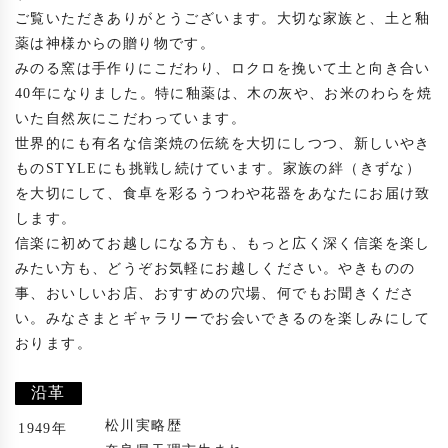
ご覧いただきありがとうございます。大切な家族と、土と釉
薬は神様からの贈り物です。

みのる窯は手作りにこだわり、ロクロを挽いて土と向き合い
40年になりました。特に釉薬は、木の灰や、お米のわらを焼
いた自然灰にこだわっています。

世界的にも有名な信楽焼の伝統を大切にしつつ、新しいやき
ものSTYLEにも挑戦し続けています。家族の絆（きずな）
を大切にして、食卓を彩るうつわや花器をあなたにお届け致
します。

信楽に初めてお越しになる方も、もっと広く深く信楽を楽し
みたい方も、どうぞお気軽にお越しください。やきものの
事、おいしいお店、おすすめの穴場、何でもお聞きくださ
い。みなさまとギャラリーでお会いできるのを楽しみにして
おります。

沿革
松川実略歴
1949年