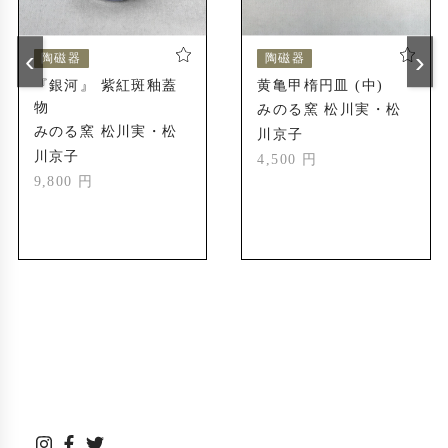
近代美術館)
‹
›
「銀河」紫紅斑釉 創出
2016年
陶磁器
陶磁器
『銀河』 紫紅斑釉蓋
黄亀甲楕円皿 (中)
松川京子略歴
1956年
物
みのる窯 松川実・松
信楽町長野生まれ
みのる窯 松川実・松
川京子
川京子
4,500 円
奈良芸術短期大学陶芸コース卒業
1977年
9,800 円
滋賀県立信楽窯業試験場小物ロクロ1年修了
1978年
信楽宗陶苑にて5年修行
1983年
松川実と結婚
1983年
ギャラリー「みのる窯」OPEN
1987年
信楽窯業試験場OB展 大賞受賞
2000年
信楽窯業試験場OB展 大賞受賞
2015年