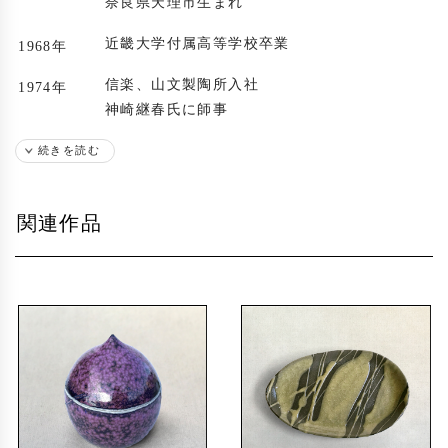
奈良県天理市生まれ
近畿大学付属高等学校卒業
1968年
信楽、山文製陶所入社
1974年
神崎継春氏に師事
日本工芸会近畿支部展入選
続きを読む
1978年
日本伝統工芸展入選
1979年
関連作品
日本工芸会賞受賞
1982年
日本工芸会正会員
1983年
松下幸之助記念賞受賞
1992年
日本陶芸展入選
1993年
第5回秀明文化基金賞受賞
1994年
滋賀の工芸・伝統のやきもの展出品(滋賀県立
1995年