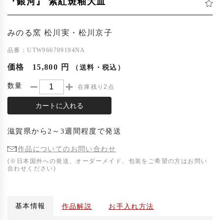
『銀河』 紫紅斑釉大皿
みのる窯 松川実・松川京子
品番：UTW966709194NA
価格
15,800 円
（送料・税込）
数量
在庫残り2点
カートに入れる
滋賀県
から
2～3週間程度
で発送
作品についてのお問い合わせ
(※日本国外への発送、オーダーメイド、包装をご希望の方はお問い
合わせください)
基本情報
作品解説
お手入れ方法