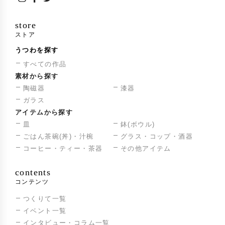
store
ストア
うつわを探す
すべての作品
素材から探す
陶磁器
漆器
ガラス
アイテムから探す
皿
鉢(ボウル)
ごはん茶碗(丼)・汁椀
グラス・コップ・酒器
コーヒー・ティー・茶器
その他アイテム
contents
コンテンツ
つくりて一覧
イベント一覧
インタビュー・コラム一覧