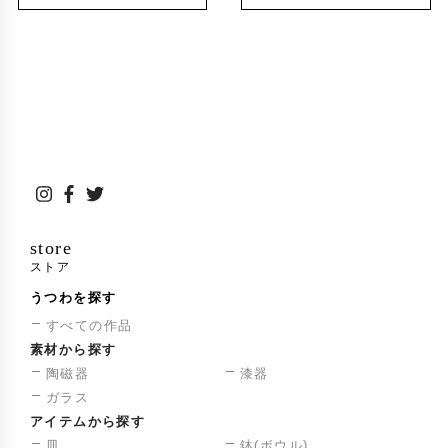
store
ストア
うつわを探す
すべての作品
素材から探す
陶磁器
漆器
ガラス
アイテムから探す
皿
鉢(ボウル)