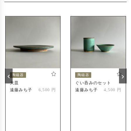
〜2019年
2014年
えべつやきもの市
道美工芸展
2024年
えべつやきもの市
2024年
受賞歴
北海道陶芸展
2004年
新人賞受賞
‹
›
陶磁器
陶磁器
北海道陶芸展
2010年
大皿
ぐい呑みのセット
会友奨励賞
遠藤みち子
6,500 円
遠藤みち子
4,500 円
第55回記念道美展
2023年
札幌市長賞
第56回記念道美展
2024年
推挙