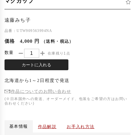
マグカップ
遠藤みち子
品番：UTW909563994NA
価格
4,000 円
（送料・税込）
数量
在庫残り1点
カートに入れる
北海道
から
1～2日程度
で発送
作品についてのお問い合わせ
(※日本国外への発送、オーダーメイド、包装をご希望の方はお問い
合わせください)
基本情報
作品解説
お手入れ方法