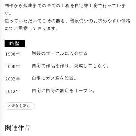
制作から焼成までの全ての工程を自宅兼工房で行っていま
す。

使っていただいてこその器を、普段使いのお求めやすい価格
にてご用意しております。

略歴
陶芸のサークルに入会する
1998年
自宅で作品を作り、焼成してもらう。
2000年
自宅にガス窯を設置。
2002年
自宅に自身の器店をオープン。
2012年
出展歴
続きを読む
札幌後楽園ホテルにて個展
2004年
関連作品
札幌後楽園ホテルにて個展
2005年