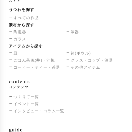
ストア
うつわを探す
すべての作品
素材から探す
陶磁器
漆器
ガラス
アイテムから探す
皿
鉢(ボウル)
ごはん茶碗(丼)・汁椀
グラス・コップ・酒器
コーヒー・ティー・茶器
その他アイテム
contents
コンテンツ
つくりて一覧
イベント一覧
インタビュー・コラム一覧
guide