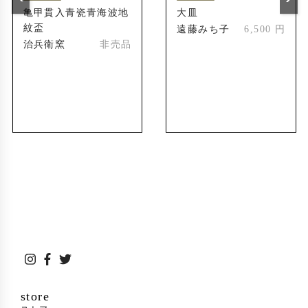
亀甲貫入青瓷青海波地
大皿
紋盃
遠藤みち子
6,500 円
治兵衛窯
非売品
store