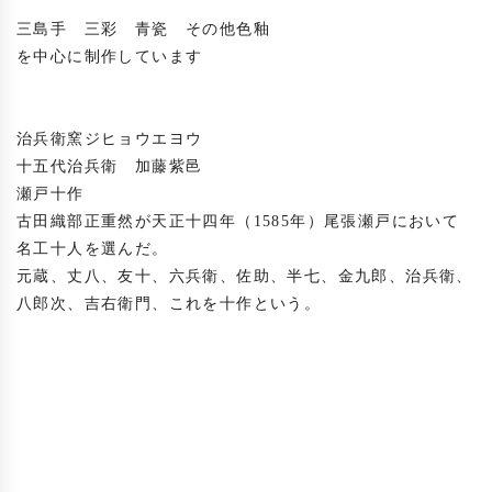
三島手　三彩　青瓷　その他色釉

を中心に制作しています

治兵衛窯ジヒョウエヨウ

十五代治兵衛　加藤紫邑

瀬戸十作

古田織部正重然が天正十四年（1585年）尾張瀬戸において
名工十人を選んだ。

元蔵、丈八、友十、六兵衛、佐助、半七、金九郎、治兵衛、
八郎次、吉右衛門、これを十作という。
