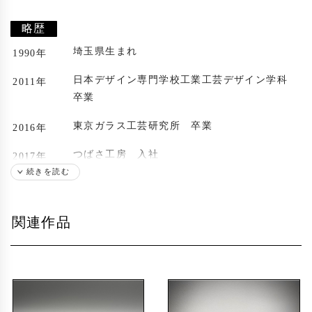
略歴
埼玉県生まれ
1990年
日本デザイン専門学校工業工芸デザイン学科
2011年
卒業
東京ガラス工芸研究所 卒業
2016年
つばさ工房 入社
2017年
続きを読む
硝子企画舎所属
2022年
出展歴
関連作品
6月 天野静香/三浦杏2人展 プリズムプラス
2023年
7/21-8/17
2023年
硝子企画舎で制作する12人のガラス spiral ma
rket青山店