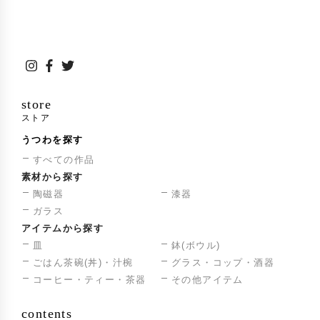
store
ストア
うつわを探す
すべての作品
素材から探す
陶磁器
漆器
ガラス
アイテムから探す
皿
鉢(ボウル)
ごはん茶碗(丼)・汁椀
グラス・コップ・酒器
コーヒー・ティー・茶器
その他アイテム
contents