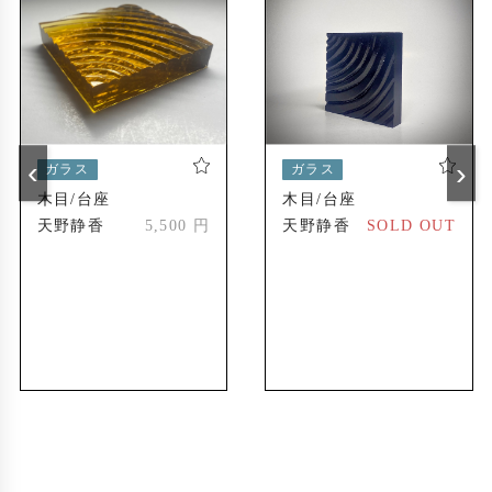
‹
›
ガラス
ガラス
木目/台座
木目/台座
天野静香
5,500 円
天野静香
SOLD OUT