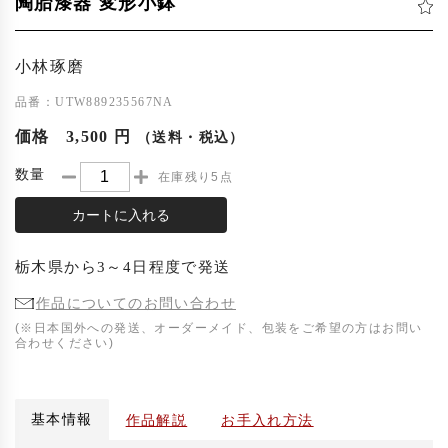
陶胎漆器 変形小鉢
小林琢磨
品番：UTW889235567NA
価格
3,500 円
（送料・税込）
数量
在庫残り5点
カートに入れる
栃木県
から
3～4日程度
で発送
作品についてのお問い合わせ
(※日本国外への発送、オーダーメイド、包装をご希望の方はお問い
合わせください)
基本情報
作品解説
お手入れ方法