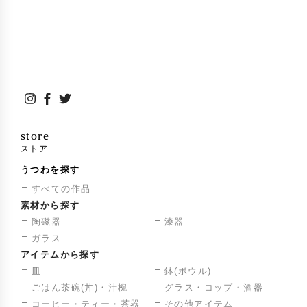
store
ストア
うつわを探す
すべての作品
素材から探す
陶磁器
漆器
ガラス
アイテムから探す
皿
鉢(ボウル)
ごはん茶碗(丼)・汁椀
グラス・コップ・酒器
コーヒー・ティー・茶器
その他アイテム