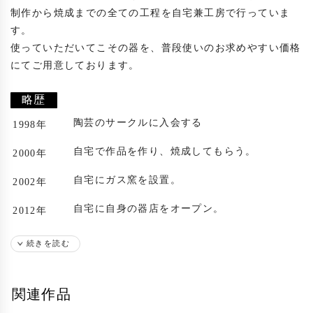
制作から焼成までの全ての工程を自宅兼工房で行っていま
す。

使っていただいてこその器を、普段使いのお求めやすい価格
にてご用意しております。

略歴
陶芸のサークルに入会する
1998年
自宅で作品を作り、焼成してもらう。
2000年
自宅にガス窯を設置。
2002年
自宅に自身の器店をオープン。
2012年
出展歴
続きを読む
札幌後楽園ホテルにて個展
2004年
関連作品
札幌後楽園ホテルにて個展
2005年