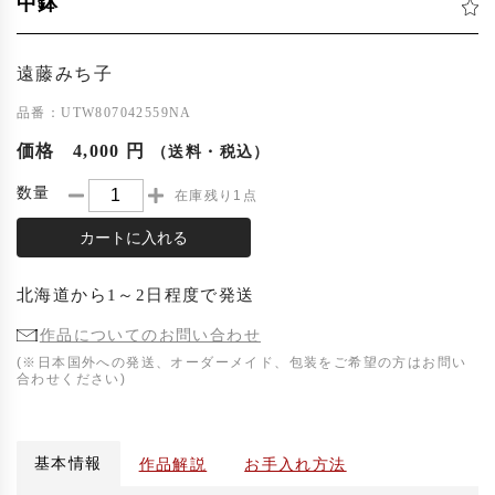
中鉢
遠藤みち子
品番：UTW807042559NA
価格
4,000 円
（送料・税込）
数量
在庫残り1点
カートに入れる
北海道
から
1～2日程度
で発送
作品についてのお問い合わせ
(※日本国外への発送、オーダーメイド、包装をご希望の方はお問い
合わせください)
基本情報
作品解説
お手入れ方法