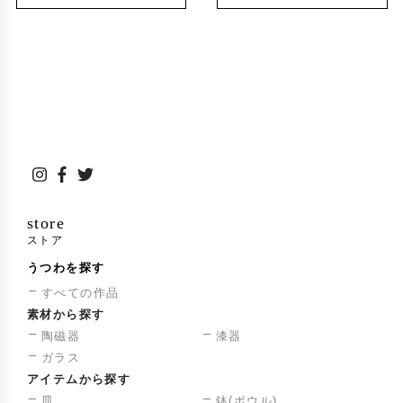
store
ストア
うつわを探す
すべての作品
素材から探す
陶磁器
漆器
ガラス
アイテムから探す
皿
鉢(ボウル)