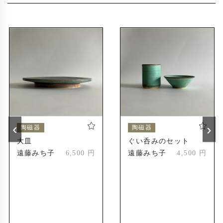
〜2019年
2014年
えべつやきもの市
道美工芸展
2024年
えべつやきもの市
2024年
受賞歴
北海道陶芸展
2004年
新人賞受賞
‹
›
陶磁器
陶磁器
北海道陶芸展
2010年
大皿
ぐい呑みのセット
会友奨励賞
遠藤みち子
6,500 円
遠藤みち子
4,500 円
第55回記念道美展
2023年
札幌市長賞
第56回記念道美展
2024年
推挙