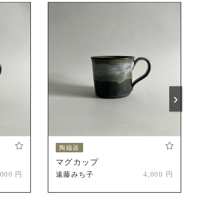
›
陶磁器
陶
マグカップ
湯
,000 円
遠藤みち子
4,000 円
遠藤