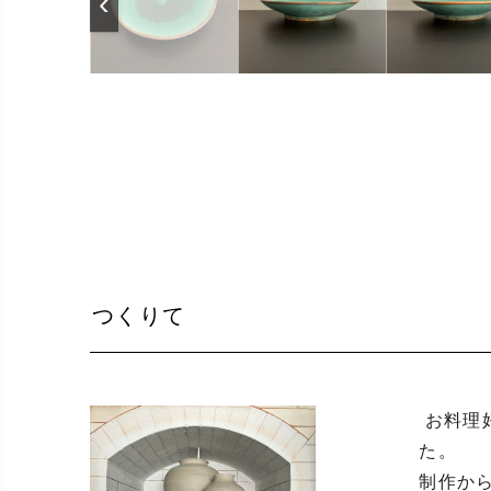
‹
つくりて
 お料理好きから陶器に興味を持ち、こんな器に盛り付けられたら、、と陶芸にのめり込み、二十年以上経ちまし
た。

制作か