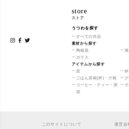
store
ストア
うつわを探す
すべての作品
素材から探す
陶磁器
漆
ガラス
アイテムから探す
皿
鉢
ごはん茶碗(丼)・汁椀
グ
コーヒー・ティー・茶
そ
器
このサイトについて
運営会