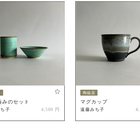
道美工芸展
えべつやきもの市
歴
北海道陶芸展
新人賞受賞
北海道陶芸展
会友奨励賞
第55回記念道美展
札幌市長賞
器
陶磁器
呑みのセット
マグカップ
第56回記念道美展
みち子
4,500 円
遠藤みち子
4
推挙