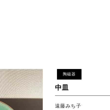
陶磁器
中皿
遠藤みち子