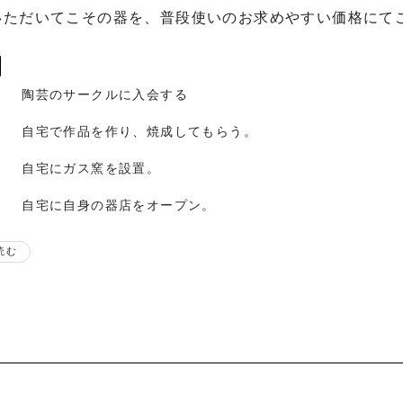
いただいてこその器を、普段使いのお求めやすい価格にてご
陶芸のサークルに入会する
自宅で作品を作り、焼成してもらう。
自宅にガス窯を設置。
自宅に自身の器店をオープン。
歴
読む
札幌後楽園ホテルにて個展
札幌後楽園ホテルにて個展
〜2019年
えべつやきもの市