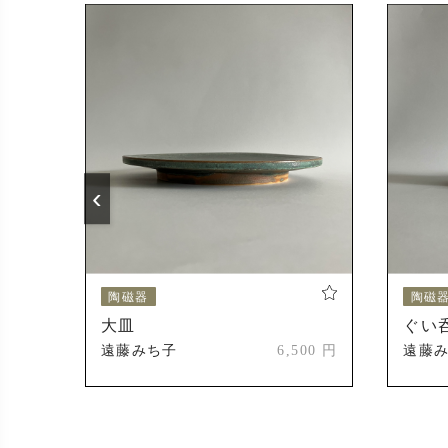
2024年
2024年
受賞
2004年
‹
2010年
2023年
陶磁器
陶磁
大皿
ぐい
2024年
000 円
遠藤みち子
6,500 円
遠藤