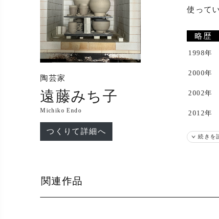
使って
略歴
1998年
2000年
陶芸家
遠藤みち子
2002年
Michiko Endo
2012年
つくりて詳細へ
出展
続きを
2004年
2005年
関連作品
2014年