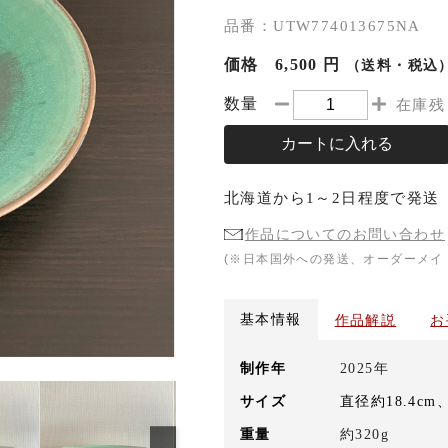
品番：UTW774013675NA
価格
6,500 円
（送料・税込
数量
在庫残
カートに入れる
北海道
から
1～2日程度
で発送
作品についてのお問い合わせ
(※日本国外への発送、オーダーメイ
基本情報
作品解説
お
制作年
2025年
サイズ
直径約18.4cm
重量
約320g