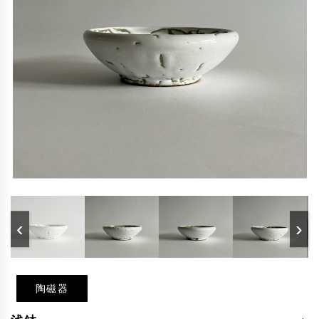
‹
›
陶磁器