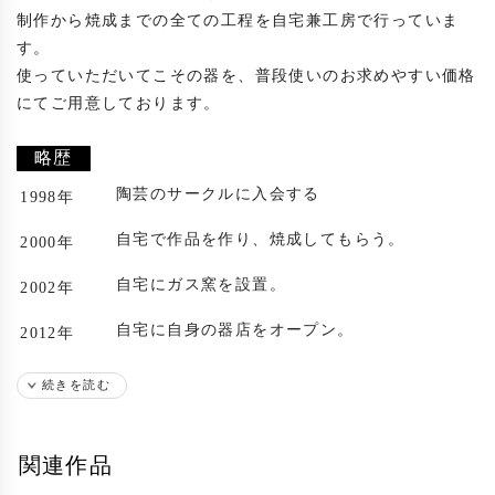
制作から焼成までの全ての工程を自宅兼工房で行っていま
す。

使っていただいてこその器を、普段使いのお求めやすい価格
にてご用意しております。

略歴
陶芸のサークルに入会する
1998年
自宅で作品を作り、焼成してもらう。
2000年
自宅にガス窯を設置。
2002年
自宅に自身の器店をオープン。
2012年
出展歴
続きを読む
札幌後楽園ホテルにて個展
2004年
関連作品
札幌後楽園ホテルにて個展
2005年