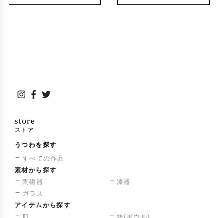
store
ストア
うつわを探す
すべての作品
素材から探す
陶磁器
漆器
ガラス
アイテムから探す
皿
鉢(ボウル)