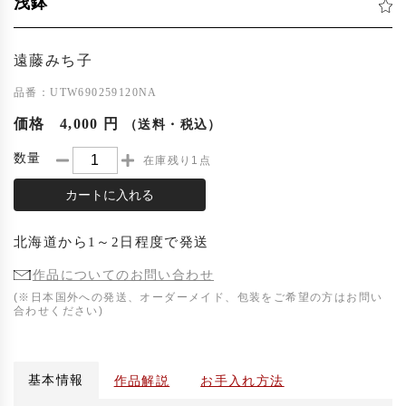
浅鉢
遠藤みち子
品番：UTW690259120NA
価格
4,000 円
（送料・税込）
数量
在庫残り1点
カートに入れる
北海道
から
1～2日程度
で発送
作品についてのお問い合わせ
(※日本国外への発送、オーダーメイド、包装をご希望の方はお問い
合わせください)
基本情報
作品解説
お手入れ方法