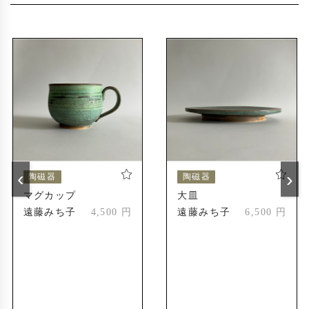
〜2019年
2014年
えべつやきもの市
道美工芸展
2024年
えべつやきもの市
2024年
受賞歴
北海道陶芸展
2004年
新人賞受賞
‹
›
陶磁器
陶磁器
北海道陶芸展
2010年
マグカップ
大皿
会友奨励賞
遠藤みち子
4,500 円
遠藤みち子
6,500 円
第55回記念道美展
2023年
札幌市長賞
第56回記念道美展
2024年
推挙