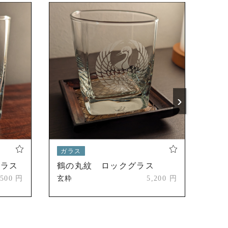
›
ガラス
ガ
グラス
鶴の丸紋 ロックグラス
下
,500 円
玄粋
5,200 円
玄粋