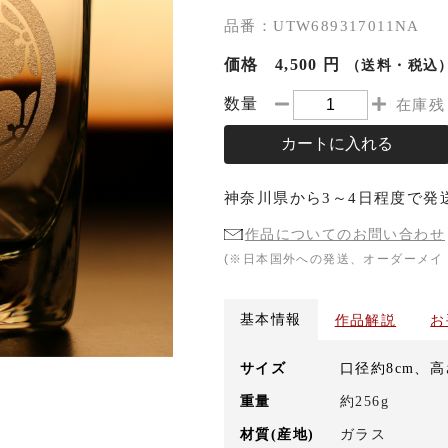
品番：UTW689317011NA
価格
4,500 円
（送料・税込
数量
在庫残
カートに入れる
神奈川県
から
3～4日程度
で発
作品についてのお問い合わせ
(※日本国外への発送、オーダーメイ
基本情報
作品解説
お
サイズ
口径約8cm、高
重量
約256g
材質(産地)
ガラス