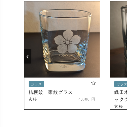
‹
ガラス
ガラ
瑠璃
桔梗紋 家紋グラス
織田
ック
玄粋
4,000 円
000 円
玄粋