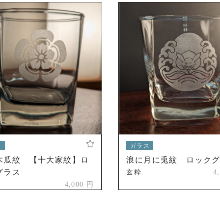
ス
ガラス
木瓜紋 【十大家紋】ロ
浪に月に兎紋 ロック
グラス
玄粋
4
4,000 円