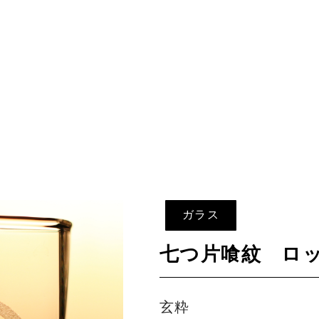
ガラス
七つ片喰紋 ロ
玄粋