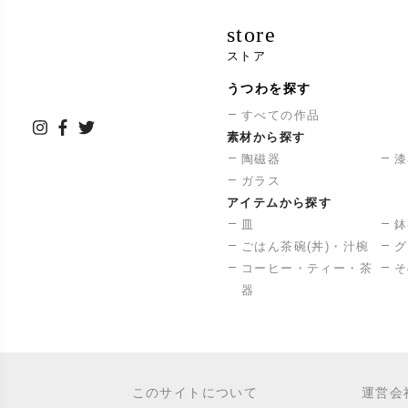
store
ストア
うつわを探す
すべての作品
素材から探す
陶磁器
漆
ガラス
アイテムから探す
皿
鉢
ごはん茶碗(丼)・汁椀
グ
コーヒー・ティー・茶
そ
器
このサイトについて
運営会