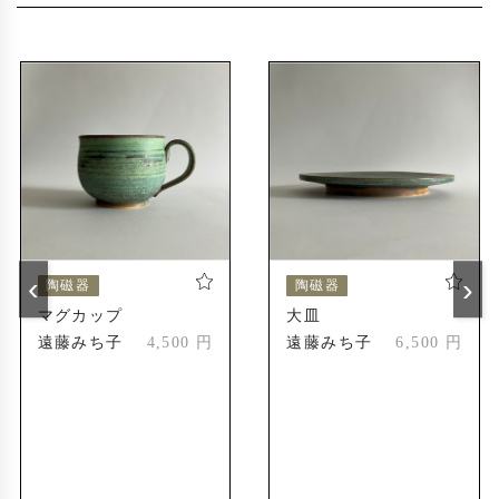
〜2019年
2014年
えべつやきもの市
道美工芸展
2024年
えべつやきもの市
2024年
受賞歴
北海道陶芸展
2004年
新人賞受賞
‹
›
陶磁器
陶磁器
北海道陶芸展
2010年
マグカップ
大皿
会友奨励賞
遠藤みち子
4,500 円
遠藤みち子
6,500 円
第55回記念道美展
2023年
札幌市長賞
第56回記念道美展
2024年
推挙