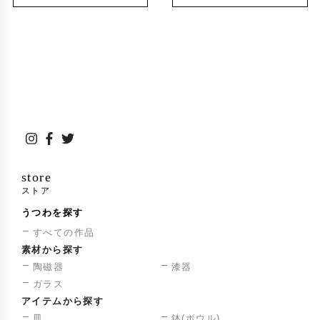
store
ストア
うつわを探す
すべての作品
素材から探す
陶磁器
漆器
ガラス
アイテムから探す
皿
鉢(ボウル)