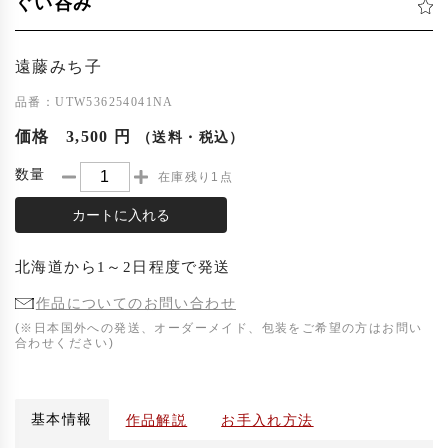
ぐい呑み
遠藤みち子
品番：UTW536254041NA
価格
3,500 円
（送料・税込）
数量
在庫残り1点
カートに入れる
北海道
から
1～2日程度
で発送
作品についてのお問い合わせ
(※日本国外への発送、オーダーメイド、包装をご希望の方はお問い
合わせください)
基本情報
作品解説
お手入れ方法