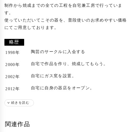
制作から焼成までの全ての工程を自宅兼工房で行っていま
す。

使っていただいてこその器を、普段使いのお求めやすい価格
にてご用意しております。

略歴
陶芸のサークルに入会する
1998年
自宅で作品を作り、焼成してもらう。
2000年
自宅にガス窯を設置。
2002年
自宅に自身の器店をオープン。
2012年
出展歴
続きを読む
札幌後楽園ホテルにて個展
2004年
関連作品
札幌後楽園ホテルにて個展
2005年