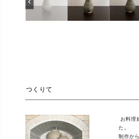
‹
つくりて
 お料理好きから陶器に興味を持ち、こんな器に盛り付けられたら、、と陶芸にのめり込み、二十年以上経ちまし
た。

制作か