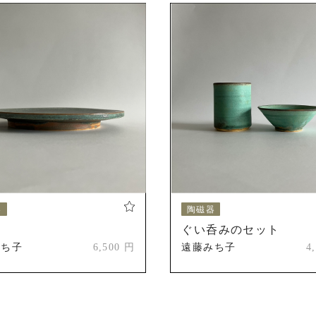
道美工芸展
えべつやきもの市
歴
北海道陶芸展
新人賞受賞
北海道陶芸展
会友奨励賞
第55回記念道美展
札幌市長賞
器
陶磁器
ぐい呑みのセット
第56回記念道美展
みち子
6,500 円
遠藤みち子
4
推挙