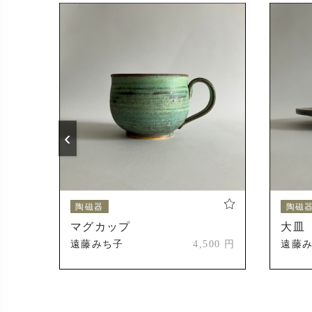
2024年
2024年
受賞
2004年
‹
2010年
2023年
陶磁器
陶磁
マグカップ
大皿
2024年
300 円
遠藤みち子
4,500 円
遠藤