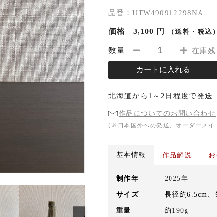
品番：UTW490912298NA
価格
3,100 円
（送料・税込
数量
在庫残
カートに入れる
北海道
から
1～2日程度
で発送
作品についてのお問い合わせ
(※日本国外への発送、オーダーメイ
基本情報
作品解説
お
制作年
2025年
サイズ
長径約6.5cm、
重量
約190g