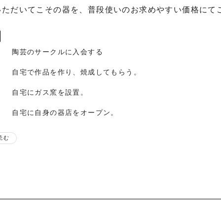
いただいてこその器を、普段使いのお求めやすい価格にてご
陶芸のサークルに入会する
自宅で作品を作り、焼成してもらう。
自宅にガス窯を設置。
自宅に自身の器店をオープン。
歴
読む
札幌後楽園ホテルにて個展
札幌後楽園ホテルにて個展
〜2019年
えべつやきもの市