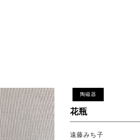
陶磁器
花瓶
遠藤みち子