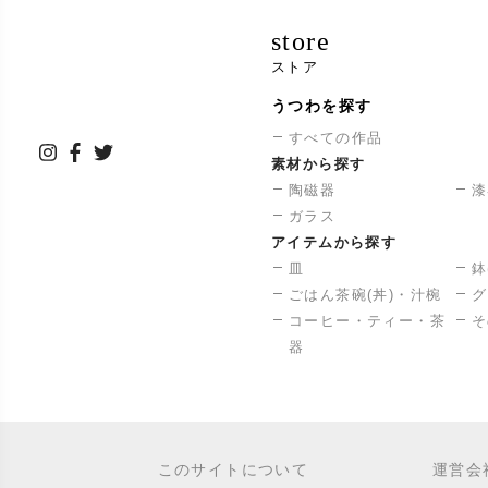
store
ストア
うつわを探す
すべての作品
素材から探す
陶磁器
漆
ガラス
アイテムから探す
皿
鉢
ごはん茶碗(丼)・汁椀
グ
コーヒー・ティー・茶
そ
器
このサイトについて
運営会