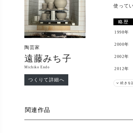
使って
略歴
1998年
2000年
陶芸家
遠藤みち子
2002年
Michiko Endo
2012年
つくりて詳細へ
出展
続きを
2004年
2005年
関連作品
2014年