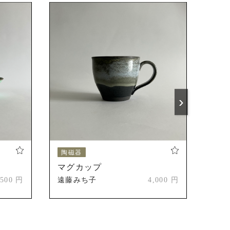
›
陶磁器
陶
マグカップ
マ
,500 円
遠藤みち子
4,000 円
遠藤