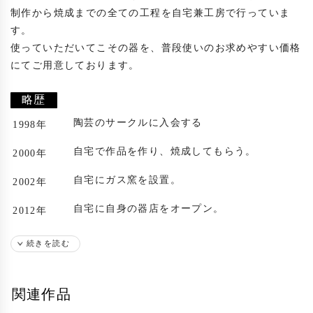
制作から焼成までの全ての工程を自宅兼工房で行っていま
す。

使っていただいてこその器を、普段使いのお求めやすい価格
にてご用意しております。

略歴
陶芸のサークルに入会する
1998年
自宅で作品を作り、焼成してもらう。
2000年
自宅にガス窯を設置。
2002年
自宅に自身の器店をオープン。
2012年
出展歴
続きを読む
札幌後楽園ホテルにて個展
2004年
関連作品
札幌後楽園ホテルにて個展
2005年