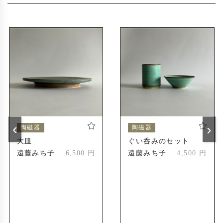
〜2019年
2014年
えべつやきもの市
道美工芸展
2024年
えべつやきもの市
2024年
受賞歴
北海道陶芸展
2004年
新人賞受賞
‹
›
陶磁器
陶磁器
北海道陶芸展
2010年
大皿
ぐい呑みのセット
会友奨励賞
遠藤みち子
6,500 円
遠藤みち子
4,500 円
第55回記念道美展
2023年
札幌市長賞
第56回記念道美展
2024年
推挙