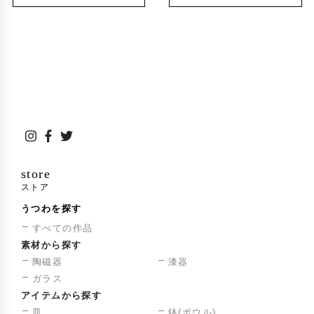
store
ストア
うつわを探す
すべての作品
素材から探す
陶磁器
漆器
ガラス
アイテムから探す
皿
鉢(ボウル)