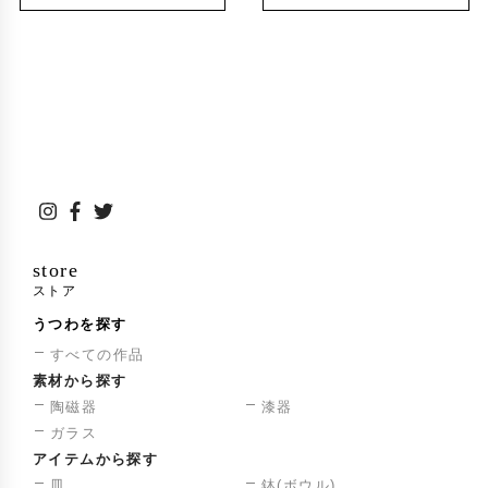
store
ストア
うつわを探す
すべての作品
素材から探す
陶磁器
漆器
ガラス
アイテムから探す
皿
鉢(ボウル)