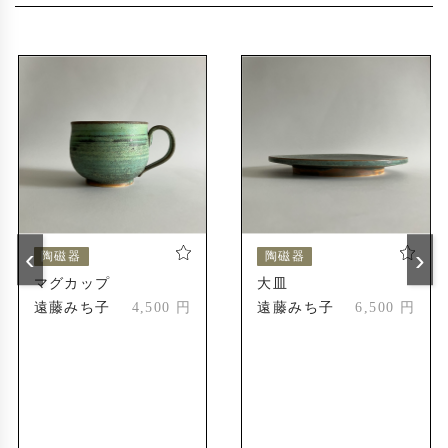
〜2019年
2014年
えべつやきもの市
道美工芸展
2024年
えべつやきもの市
2024年
受賞歴
北海道陶芸展
2004年
新人賞受賞
‹
›
陶磁器
陶磁器
北海道陶芸展
2010年
マグカップ
大皿
会友奨励賞
遠藤みち子
4,500 円
遠藤みち子
6,500 円
第55回記念道美展
2023年
札幌市長賞
第56回記念道美展
2024年
推挙