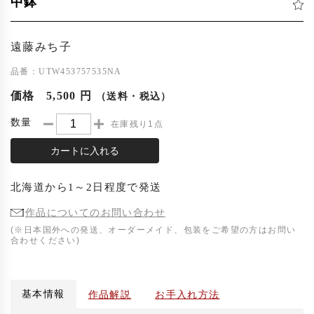
中鉢
遠藤みち子
品番：UTW453757535NA
価格
5,500 円
（送料・税込）
数量
在庫残り1点
カートに入れる
北海道
から
1～2日程度
で発送
作品についてのお問い合わせ
(※日本国外への発送、オーダーメイド、包装をご希望の方はお問い
合わせください)
基本情報
作品解説
お手入れ方法