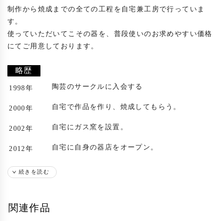
制作から焼成までの全ての工程を自宅兼工房で行っていま
す。

使っていただいてこその器を、普段使いのお求めやすい価格
にてご用意しております。

略歴
陶芸のサークルに入会する
1998年
自宅で作品を作り、焼成してもらう。
2000年
自宅にガス窯を設置。
2002年
自宅に自身の器店をオープン。
2012年
出展歴
続きを読む
札幌後楽園ホテルにて個展
2004年
関連作品
札幌後楽園ホテルにて個展
2005年