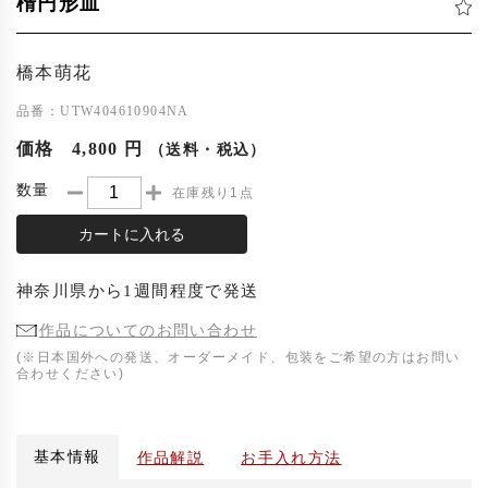
楕円形皿
橋本萌花
品番：UTW404610904NA
価格
4,800 円
（送料・税込）
数量
在庫残り1点
カートに入れる
神奈川県
から
1週間程度
で発送
作品についてのお問い合わせ
(※日本国外への発送、オーダーメイド、包装をご希望の方はお問い
合わせください)
基本情報
作品解説
お手入れ方法