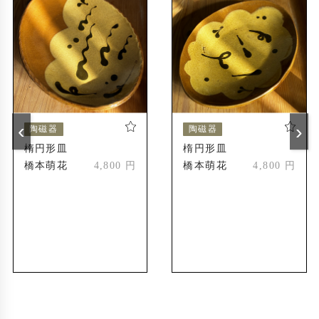
みなとみらい サブウェーギャラリー グルー
2018年
プ展
「初夏を彩る陶4人展」グループ展
2018年
山梨県ウィークエンドギャラリー 夢谷 4人
2018年
展
‹
›
陶磁器
陶磁器
京都 ガレリアかめおか「おいしいプチ旅inか
2023年
楕円形皿
楕円形皿
めおか」グループ展
橋本萌花
4,800 円
橋本萌花
4,800 円
京都ギャラリー点と線「夏のはじまり」グルー
2025年
プ展
受賞歴
第52回神奈川県美術展 平面立体部門 入選
2016年