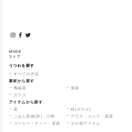
store
ストア
うつわを探す
すべての作品
素材から探す
陶磁器
漆器
ガラス
アイテムから探す
皿
鉢(ボウル)
ごはん茶碗(丼)・汁椀
グラス・コップ・酒器
コーヒー・ティー・茶器
その他アイテム