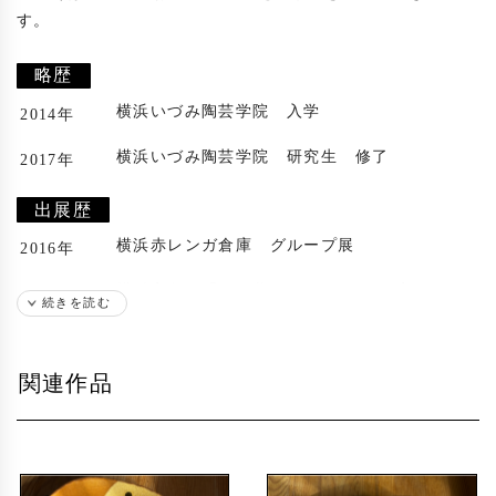
す。

略歴
横浜いづみ陶芸学院 入学
2014年
横浜いづみ陶芸学院 研究生 修了
2017年
出展歴
横浜赤レンガ倉庫 グループ展
2016年
横浜高島屋「春を装う陶展」グループ展
2017年
続きを読む
横浜高島屋「春のよそおい展」グループ展
2017年
関連作品
京都SISAMU gallery 個展
2017年
下北沢「くらしのうつわ展」グループ展
2017年
京都SISAMU gallery「冬のアクセサリー展」
2017年