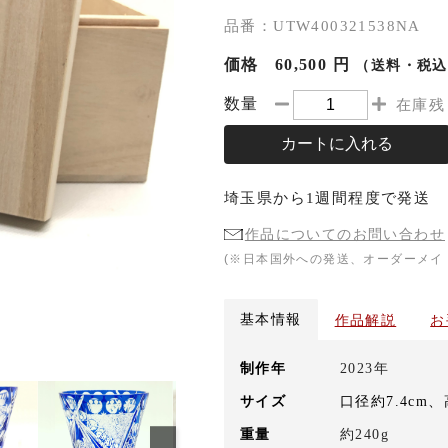
品番：UTW400321538NA
価格
60,500 円
（送料・税込
数量
在庫残
カートに入れる
埼玉県
から
1週間程度
で発送
作品についてのお問い合わせ
(※日本国外への発送、オーダーメイ
基本情報
作品解説
お
制作年
2023年
サイズ
口径約7.4cm、
重量
約240g