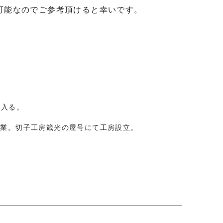
能なのでご参考頂けると幸いです。

に入る。
起業。切子工房箴光の屋号にて工房設立。
ようになる。