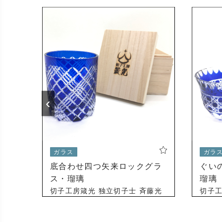
‹
ガラス
ガラ
ス・
底合わせ四つ矢来ロックグラ
ぐい
ス・瑠璃
瑠璃
藤光
切子工房箴光 独立切子士 斉藤光
切子工
23,870 円
20,46