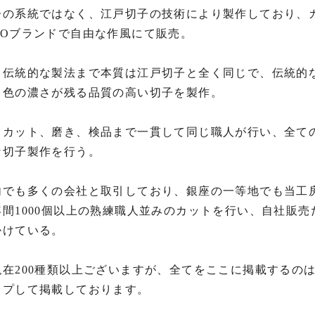
子の系統ではなく、江戸切子の技術により製作しており、
Oブランドで自由な作風にて販売。

ら伝統的な製法まで本質は江戸切子と全く同じで、伝統的
、色の濃さが残る品質の高い切子を製作。

らカット、磨き、検品まで一貫して同じ職人が行い、全て
切子製作を行う。

内でも多くの会社と取引しており、銀座の一等地でも当工房
年間1000個以上の熟練職人並みのカットを行い、自社販
けている。

現在200種類以上ございますが、全てをここに掲載するの
プして掲載しております。
