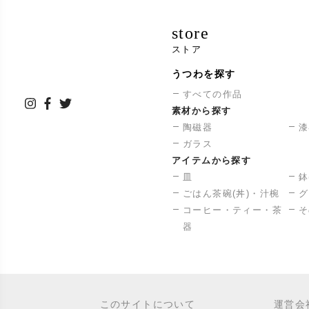
store
ストア
うつわを探す
すべての作品
素材から探す
陶磁器
漆
ガラス
アイテムから探す
皿
鉢
ごはん茶碗(丼)・汁椀
グ
コーヒー・ティー・茶
そ
器
このサイトについて
運営会