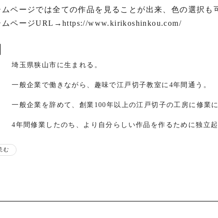
ームページでは全ての作品を見ることが出来、色の選択も可
ージURL→https://www.kirikoshinkou.com/

埼玉県狭山市に生まれる。
一般企業で働きながら、趣味で江戸切子教室に4年間通う。
一般企業を辞めて、創業100年以上の江戸切子の工房に修業
4年間修業したのち、より自分らしい作品を作るために独立
年間製作依頼が1000個を超えて熟練職人並みの仕事をこなす
読む
歴
第69回 日本伝統工芸展出品