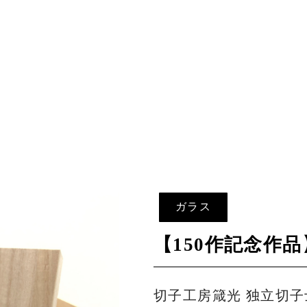
ガラス
【150作記念作
切子工房箴光 独立切子