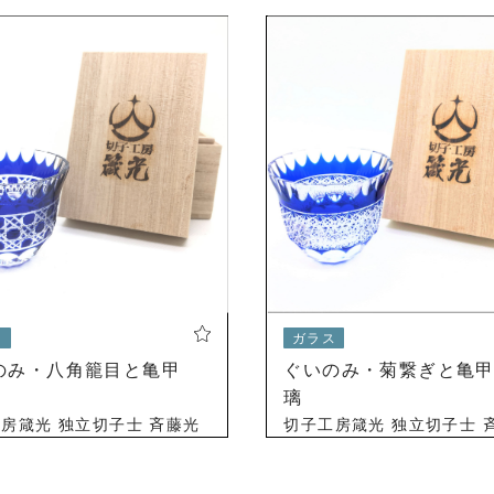
ス
ガラス
のみ・八角籠目と亀甲
ぐいのみ・菊繋ぎと亀
璃
房箴光 独立切子士 斉藤光
切子工房箴光 独立切子士 
0 円
24,310 円