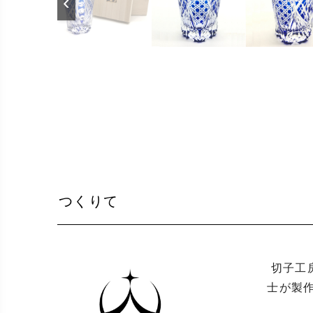
‹
つくりて
 切子工房　箴光（しんこう）は、創業100年以上の江戸切子の工房で修業し、伝統的な技術を継承した独立切子
士が製