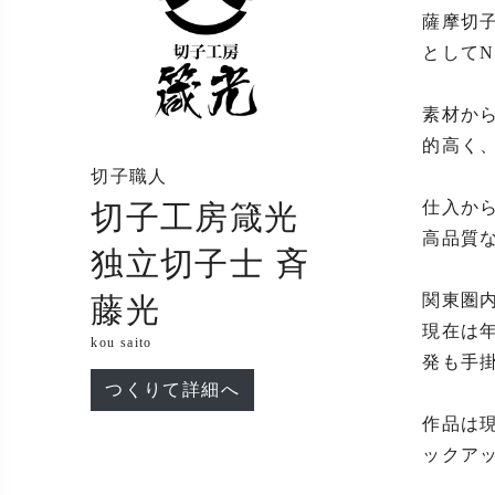
薩摩切
としてN
素材か
的高く
切子職人
仕入か
切子工房箴光
高品質な
独立切子士 斉
関東圏
藤光
現在は
kou saito
発も手掛
つくりて詳細へ
作品は
ックアッ