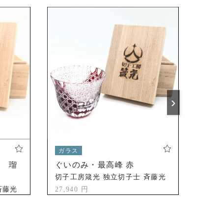
›
ガラス
ガ
甲 瑠
ぐいのみ・最高峰 赤
メ
ラ
切子工房箴光 独立切子士 斉藤光
斉藤光
27,940 円
切子
67,