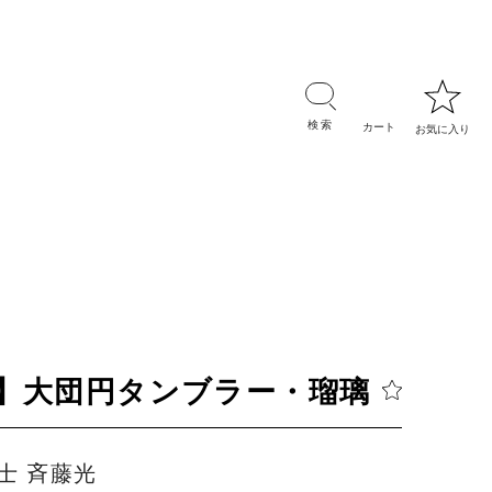
品】大団円タンブラー・瑠璃
士 斉藤光