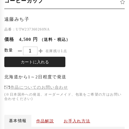
コーヒーカップ
遠藤みち子
品番：UTW237360260NA
価格
4,500 円
（送料・税込）
数量
在庫残り1点
カートに入れる
北海道
から
1～2日程度
で発送
作品についてのお問い合わせ
(※日本国外への発送、オーダーメイド、包装をご希望の方はお問い
合わせください)
基本情報
作品解説
お手入れ方法