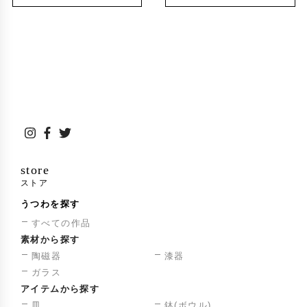
store
ストア
うつわを探す
すべての作品
素材から探す
陶磁器
漆器
ガラス
アイテムから探す
皿
鉢(ボウル)