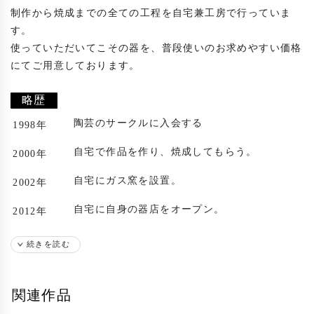
制作から焼成までの全ての工程を自宅兼工房で行っていま
す。

使っていただいてこその器を、普段使いのお求めやすい価格
にてご用意しております。

略歴
陶芸のサークルに入会する
1998年
自宅で作品を作り、焼成してもらう。
2000年
自宅にガス窯を設置。
2002年
自宅に自身の器店をオープン。
2012年
出展歴
続きを読む
札幌後楽園ホテルにて個展
2004年
関連作品
札幌後楽園ホテルにて個展
2005年