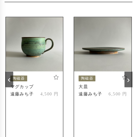
〜2019年
2014年
えべつやきもの市
道美工芸展
2024年
えべつやきもの市
2024年
受賞歴
北海道陶芸展
2004年
新人賞受賞
‹
›
陶磁器
陶磁器
北海道陶芸展
2010年
マグカップ
大皿
会友奨励賞
遠藤みち子
4,500 円
遠藤みち子
6,500 円
第55回記念道美展
2023年
札幌市長賞
第56回記念道美展
2024年
推挙