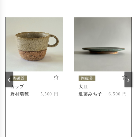
‹
›
陶磁器
陶磁器
カップ
大皿
野村瑞穂
5,500 円
遠藤みち子
6,500 円