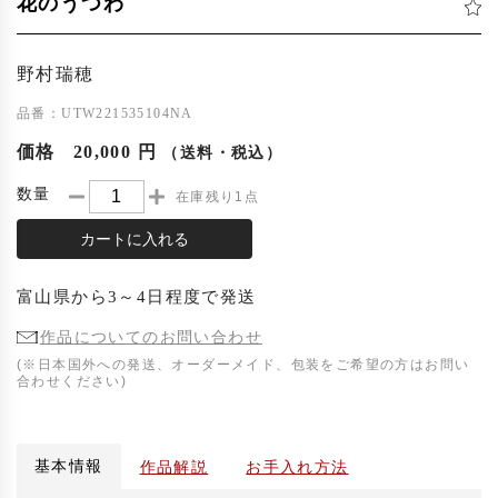
花のうつわ
野村瑞穂
品番：UTW221535104NA
価格
20,000 円
（送料・税込）
数量
在庫残り1点
カートに入れる
富山県
から
3～4日程度
で発送
作品についてのお問い合わせ
(※日本国外への発送、オーダーメイド、包装をご希望の方はお問い
合わせください)
基本情報
作品解説
お手入れ方法