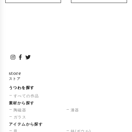
store
ストア
うつわを探す
すべての作品
素材から探す
陶磁器
漆器
ガラス
アイテムから探す
皿
鉢(ボウル)